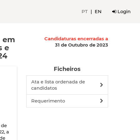
PT
|
EN
Login
o em
Candidaturas encerradas a
31 de Outubro de 2023
s e
24
Ficheiros
Ata e lista ordenada de
candidatos
Requerimento
 de
2, a
 de