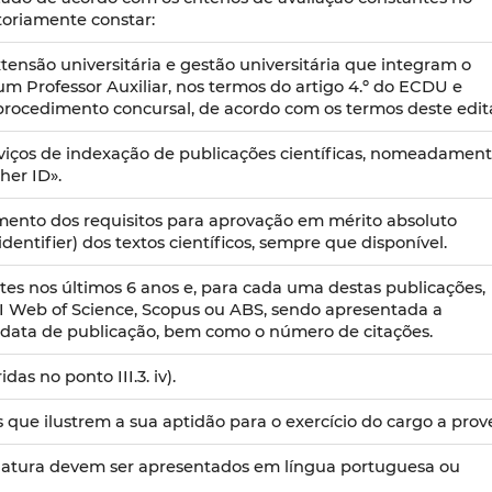
toriamente constar:
extensão universitária e gestão universitária que integram o
 Professor Auxiliar, nos termos do artigo 4.º do ECDU e
procedimento concursal, de acordo com os termos deste edita
erviços de indexação de publicações científicas, nomeadamen
her ID».
mento dos requisitos para aprovação em mérito absoluto
 identifier) dos textos científicos, sempre que disponível.
tes nos últimos 6 anos e, para cada uma destas publicações,
ISI Web of Science, Scopus ou ABS, sendo apresentada a
 à data de publicação, bem como o número de citações.
das no ponto III.3. iv).
 que ilustrem a sua aptidão para o exercício do cargo a prove
datura devem ser apresentados em língua portuguesa ou