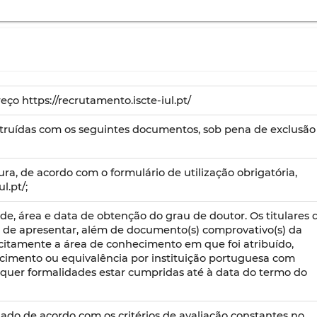
o https://recrutamento.iscte-iul.pt/
struídas com os seguintes documentos, sob pena de exclusão
a, de acordo com o formulário de utilização obrigatória,
l.pt/;
e, área e data de obtenção do grau de doutor. Os titulares 
m de apresentar, além de documento(s) comprovativo(s) da
itamente a área de conhecimento em que foi atribuído,
imento ou equivalência por instituição portuguesa com
quer formalidades estar cumpridas até à data do termo do
zado de acordo com os critérios de avaliação constantes no